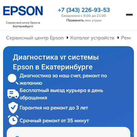
+7 (343) 226-93-53
Ежедневно с 9:00 до 21:00
Позвонить
мне утром
Сервисный центр Epson
в
Екатеринбурге
Сервисный центр Epson
Каталог устройств
Ремон
Диагностика vr системы
Epson в Екатеринбурге
Диагностика за наш счет, ремонт по
желанию
Бесплатный выезд курьера в день
обращения
Гарантия на ремонт до 3 лет
Срочный ремонт от 35 минут