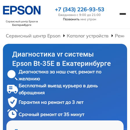
+7 (343) 226-93-53
Ежедневно с 9:00 до 21:00
Позвонить
мне утром
Сервисный центр Epson
в
Екатеринбурге
Сервисный центр Epson
Каталог устройств
Ремон
Диагностика vr системы
Epson Bt-35E в Екатеринбурге
Диагностика за наш счет, ремонт по
желанию
Бесплатный выезд курьера в день
обращения
Гарантия на ремонт до 3 лет
Срочный ремонт от 35 минут