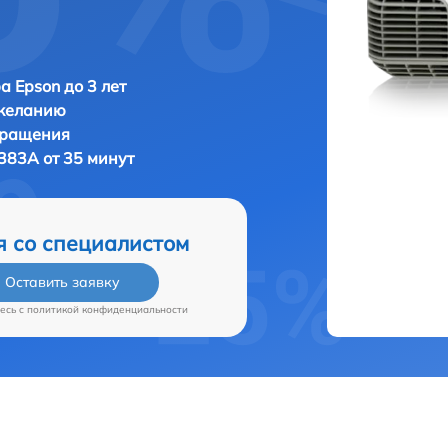
а Epson до 3 лет
 желанию
бращения
383A от 35 минут
я со специалистом
Оставить заявку
есь c
политикой конфиденциальности