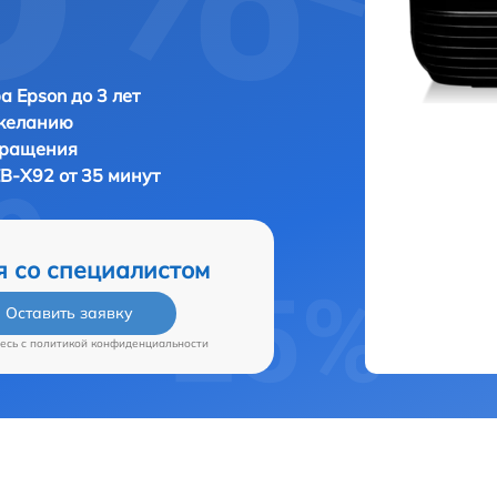
а Epson до 3 лет
 желанию
бращения
EB-X92 от 35 минут
я со специалистом
Оставить заявку
есь c
политикой конфиденциальности