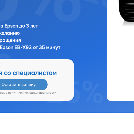
а Epson до 3 лет
 желанию
бращения
Epson EB-X92 от 35 минут
я со специалистом
Оставить заявку
есь c
политикой конфиденциальности