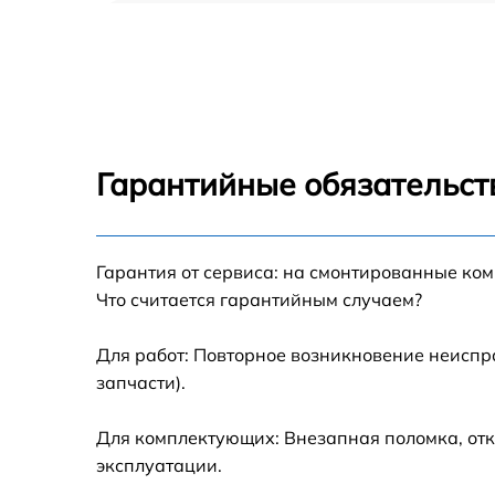
Ремонт блока управления Epson EB-X92
Замена блока розжига Epson EB-X92
Замена линзы Epson EB-X92
Гарантийные обязательст
Ремонт системной платы Epson EB-X92
Гарантия от сервиса: на смонтированные ко
Замена балластера Epson EB-X92
Что считается гарантийным случаем?
Перепрошивка, восстановление ПО Epson
EB-X92
Для работ: Повторное возникновение неиспр
запчасти).
Чистка проектора Epson EB-X92
Для комплектующих: Внезапная поломка, отк
Замена поляризатора Epson EB-X92
эксплуатации.