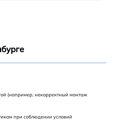
2125 р
400 р
1445 р
нбурге
650 р
1670 р
850 р
той (например, некорректный монтаж
990 р
стикам при соблюдении условий
790 р