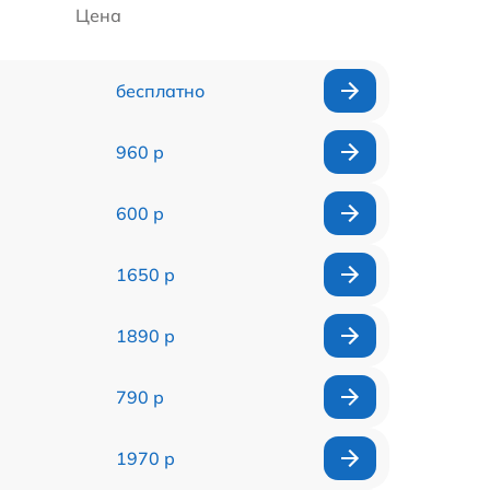
Цена
бесплатно
960 р
600 р
1650 р
1890 р
790 р
1970 р