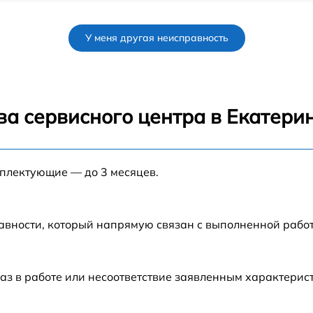
от 60 мин
У меня другая неисправность
от 60 мин
от 60 мин
ва сервисного центра в Екатери
от 60 мин
мплектующие — до 3 месяцев.
от 60 мин
от 60 мин
авности, который напрямую связан с выполненной рабо
от 60 мин
аз в работе или несоответствие заявленным характери
от 60 мин