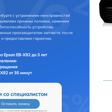
нбурге с устранением неисправностей
выявляем причины поломки, заменяем
ботоспособность устройства.
анные производителем запчасти, после
 и предоставляем гарантию.
а Epson EB-X92 до 3 лет
 желанию
бращения
X92 от 35 минут
я со специалистом
Оставить заявку
есь c
политикой конфиденциальности