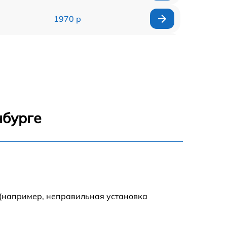
1970 р
2125 р
400 р
1445 р
нбурге
650 р
1670 р
850 р
 (например, неправильная установка
990 р