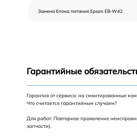
Замена блока питания Epson EB-W42
Ремонт блока управления Epson EB-W42
Замена блока розжига Epson EB-W42
Замена линзы Epson EB-W42
Гарантийные обязательст
Ремонт системной платы Epson EB-W42
Гарантия от сервиса: на смонтированные ко
Замена балластера Epson EB-W42
Что считается гарантийным случаем?
Перепрошивка, восстановление ПО Epson
EB-W42
Для работ: Повторное проявление неисправн
запчасти).
Чистка проектора Epson EB-W42