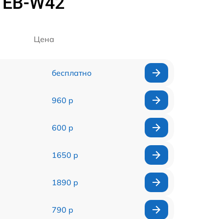
 EB-W42
Цена
бесплатно
960 р
600 р
1650 р
1890 р
790 р