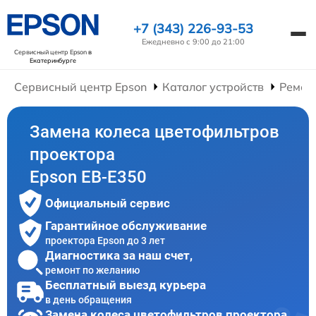
+7 (343) 226-93-53
Ежедневно с 9:00 до 21:00
Сервисный центр Epson
в
Екатеринбурге
Сервисный центр Epson
Каталог устройств
Ремон
Замена колеса цветофильтров
проектора
Epson EB-E350
Официальный сервис
Гарантийное обслуживание
проектора Epson до 3 лет
Диагностика за наш счет,
ремонт по желанию
Бесплатный выезд курьера
в день обращения
Замена колеса цветофильтров проектора