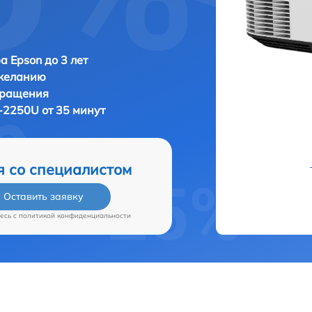
а Epson до 3 лет
 желанию
бращения
-2250U от 35 минут
я со специалистом
Оставить заявку
есь c
политикой конфиденциальности