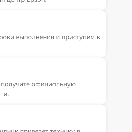
сроки выполнения и приступим к
ы получите официальную
ти.
удник привезет технику в