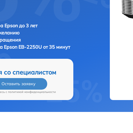
а Epson до 3 лет
 желанию
бращения
ра
Epson EB-2250U от 35 минут
я со специалистом
Оставить заявку
есь c
политикой конфиденциальности