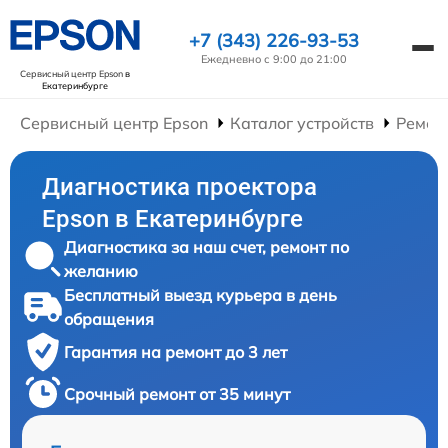
+7 (343) 226-93-53
Ежедневно с 9:00 до 21:00
Сервисный центр Epson
в
Екатеринбурге
Сервисный центр Epson
Каталог устройств
Ремон
Диагностика проектора
Epson в Екатеринбурге
Диагностика за наш счет, ремонт по
желанию
Бесплатный выезд курьера в день
обращения
Гарантия на ремонт до 3 лет
Срочный ремонт от 35 минут