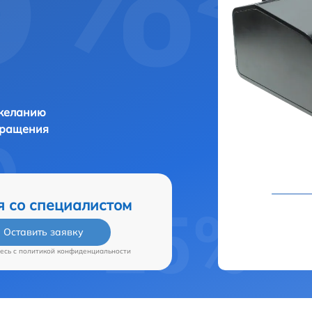
 желанию
бращения
я со специалистом
Оставить заявку
есь c
политикой конфиденциальности