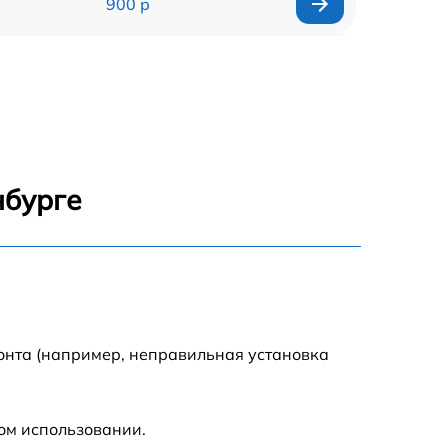
900 р
1700 р
1200 р
2200 р
нбурге
2500 р
1500 р
800 р
онта (например, неправильная установка
1800 р
ом использовании.