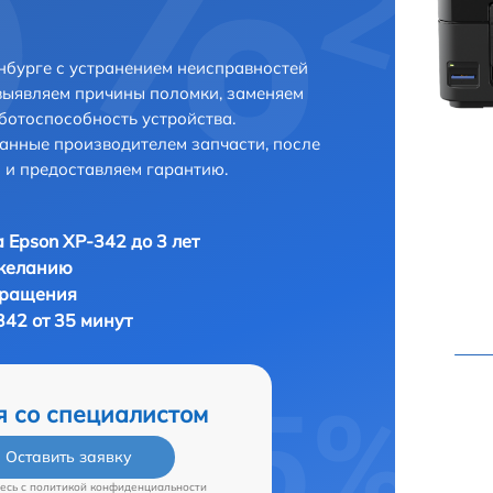
нбурге с устранением неисправностей
выявляем причины поломки, заменяем
ботоспособность устройства.
анные производителем запчасти, после
 и предоставляем гарантию.
 Epson XP-342 до 3 лет
 желанию
бращения
342 от 35 минут
я со специалистом
Оставить заявку
есь c
политикой конфиденциальности