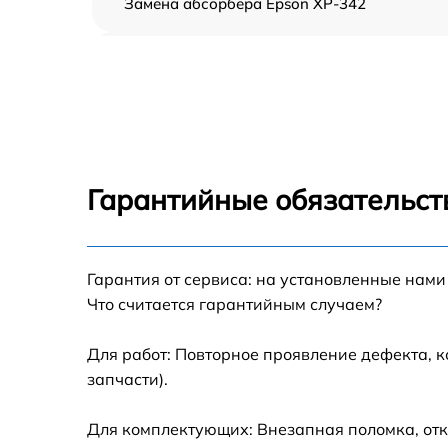
Замена абсорбера Epson XP-342
Ремонт автоподатчика Epson XP-342
Замена тормозной площадки Epson XP-342
Замена термопленки Epson XP-342
Гарантийные обязательст
Замена печки Epson XP-342
Гарантия от сервиса: на установленные нами
Замена печатной головки Epson XP-342
Что считается гарантийным случаем?
Замена каретки Epson XP-342
Для работ: Повторное проявление дефекта, 
запчасти).
Замена Wi-Fi Epson XP-342
Для комплектующих: Внезапная поломка, отк