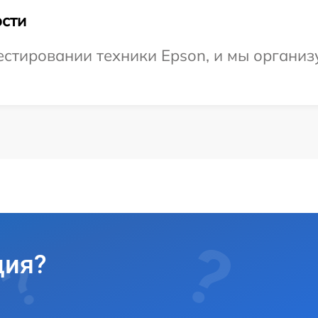
сти
тировании техники Epson, и мы организу
ция?