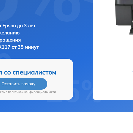
 Epson до 3 лет
 желанию
бращения
X117 от 35 минут
я со специалистом
Оставить заявку
есь c
политикой конфиденциальности