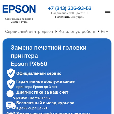
+7 (343) 226-93-53
Ежедневно с 9:00 до 21:00
Позвонить
мне утром
Сервисный центр Epson
в
Екатеринбурге
Сервисный центр Epson
Каталог устройств
Ремон
Замена печатной головки
принтера
Epson PX660
Официальный сервис
Гарантийное обслуживание
принтера Epson до 3 лет
Диагностика за наш счет,
ремонт по желанию
Бесплатный выезд курьера
в день обращения
Замена печатной головки принтера