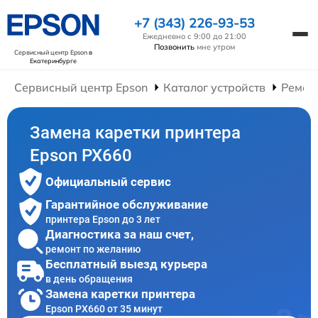
+7 (343) 226-93-53
Ежедневно с 9:00 до 21:00
Позвонить
мне утром
Сервисный центр Epson
в
Екатеринбурге
Сервисный центр Epson
Каталог устройств
Ремон
Замена каретки принтера
Epson PX660
Официальный сервис
Гарантийное обслуживание
принтера Epson до 3 лет
Диагностика за наш счет,
ремонт по желанию
Бесплатный выезд курьера
в день обращения
Замена каретки принтера
Epson PX660 от 35 минут