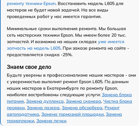
ремонту техники Epson
. Восстановить модель L605 для
мастеров не будет новой задачей. На все виды
проведенных работ у нас имеется гарантия.
Минимальные сроки выполнения ремонта. Мы большая
сеть мастерских техники Epson. Мы имеем более 20 тыс.
запчастей. И возможно на наших складах
уже имеется
запчасть на модель L605
. При заказе ремонта на сайте -
предоставляется скидка -25%.
Знаем свое дело
Будьте уверены в профессионализме наших мастеров - они
с уверенностью выполнят ремонт Epson L605. По данным
наших мастеров в Екатеринбурге по ремонту Epson,
наиболее востребованы следующие услуги:
Замена блока
питания
,
Замена дуплекса
,
Замена сканера
,
Чистка блока
проявки
,
Замена лазера
,
Замена абсорбера
,
Ремонт
автоподатчика
,
Замена тормозной площадки
,
Замена
термопленки
,
Замена печки
.