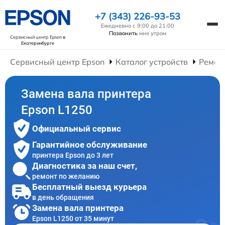
+7 (343) 226-93-53
Ежедневно с 9:00 до 21:00
Позвонить
мне утром
Сервисный центр Epson
в
Екатеринбурге
Сервисный центр Epson
Каталог устройств
Ремон
Замена вала принтера
Epson L1250
Официальный сервис
Гарантийное обслуживание
принтера Epson до 3 лет
Диагностика за наш счет,
ремонт по желанию
Бесплатный выезд курьера
в день обращения
Замена вала принтера
Epson L1250 от 35 минут