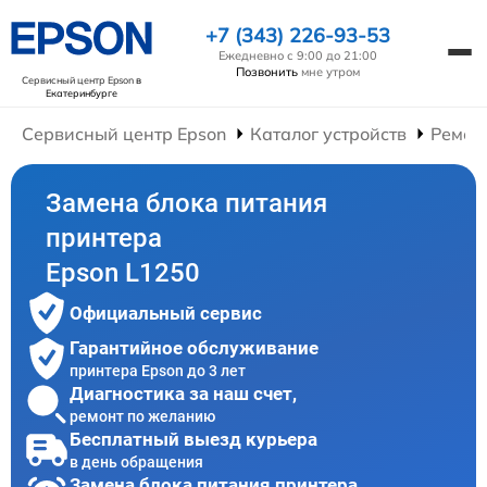
+7 (343) 226-93-53
Ежедневно с 9:00 до 21:00
Позвонить
мне утром
Сервисный центр Epson
в
Екатеринбурге
Сервисный центр Epson
Каталог устройств
Ремон
Замена блока питания
принтера
Epson L1250
Официальный сервис
Гарантийное обслуживание
принтера Epson до 3 лет
Диагностика за наш счет,
ремонт по желанию
Бесплатный выезд курьера
в день обращения
Замена блока питания принтера