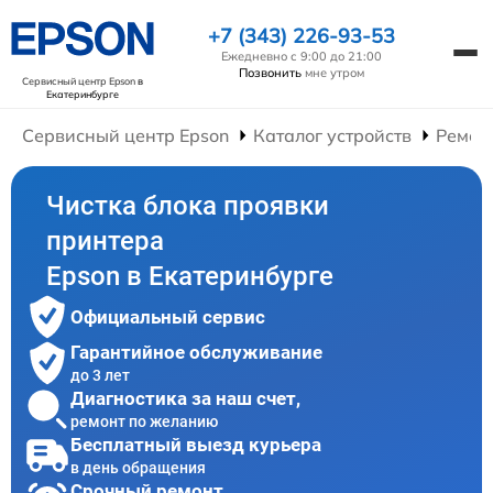
+7 (343) 226-93-53
Ежедневно с 9:00 до 21:00
Позвонить
мне утром
Сервисный центр Epson
в
Екатеринбурге
Сервисный центр Epson
Каталог устройств
Ремон
Чистка блока проявки
принтера
Epson в Екатеринбурге
Официальный сервис
Гарантийное обслуживание
до 3 лет
Диагностика за наш счет,
ремонт по желанию
Бесплатный выезд курьера
в день обращения
Срочный ремонт