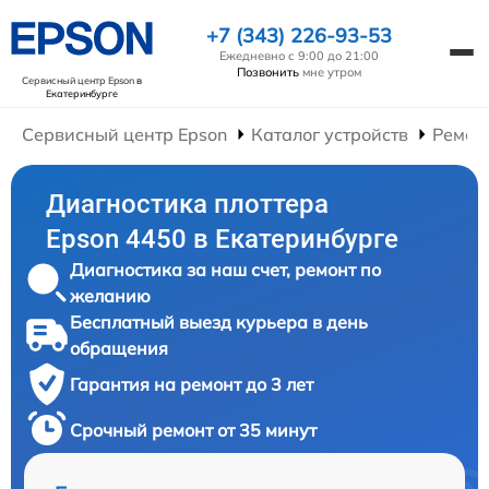
+7 (343) 226-93-53
Ежедневно с 9:00 до 21:00
Позвонить
мне утром
Сервисный центр Epson
в
Екатеринбурге
Сервисный центр Epson
Каталог устройств
Ремон
Диагностика плоттера
Epson 4450 в Екатеринбурге
Диагностика за наш счет, ремонт по
желанию
Бесплатный выезд курьера в день
обращения
Гарантия на ремонт до 3 лет
Срочный ремонт от 35 минут