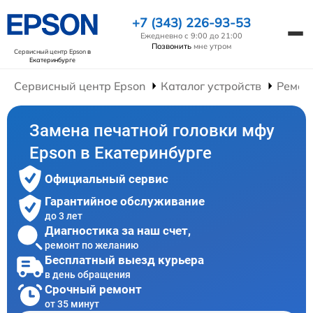
+7 (343) 226-93-53
Ежедневно с 9:00 до 21:00
Позвонить
мне утром
Сервисный центр Epson
в
Екатеринбурге
Сервисный центр Epson
Каталог устройств
Ремон
Замена печатной головки мфу
Epson в Екатеринбурге
Официальный сервис
Гарантийное обслуживание
до 3 лет
Диагностика за наш счет,
ремонт по желанию
Бесплатный выезд курьера
в день обращения
Срочный ремонт
от 35 минут